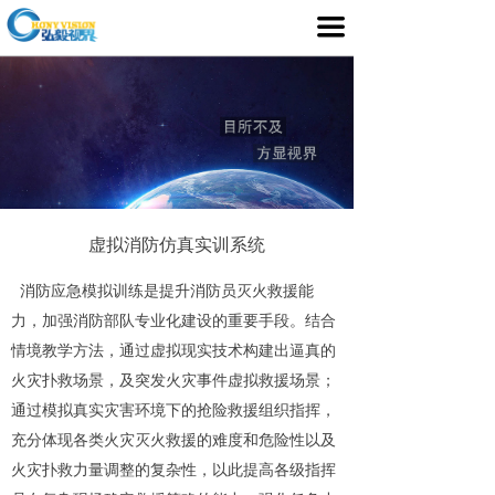
首页
끀
产品介绍
行业应用
媒体中心
服务支持
虚拟消防仿真实训系统
客户案例
消防应急模拟训练是提升消防员灭火救援能
力，加强消防部队专业化建设的重要手段。结合
关于我们
情境教学方法，通过虚拟现实技术构建出逼真的
火灾扑救场景，及突发火灾事件虚拟救援场景；
通过模拟真实灾害环境下的抢险救援组织指挥，
充分体现各类火灾灭火救援的难度和危险性以及
火灾扑救力量调整的复杂性，以此提高各级指挥