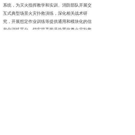
系统，为灭火指挥教学和实训、消防部队开展交
互式典型场景火灾扑救演练，深化相关战术研
究，开展想定作业训练等提供通用和模块化的信
息化训练平台，切实提高学员处置此类火灾扑救
的作战指挥能力。
（4）指定“火灾扑救计算机模拟训练系统”检验评
判系统。以相关的理论模型、逻辑关系等为基
础，结合现场语音通信实现对相关力量现场作战
过程的评判，主要包括计算机自动评判与人工评
判两部分。
上一篇：
无
ꄴ