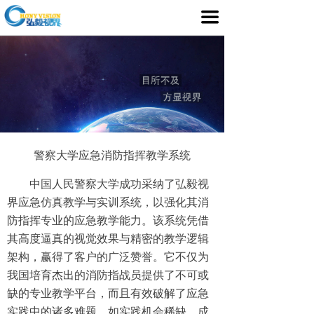
首页
끀
产品介绍
行业应用
媒体中心
服务支持
警察大学应急消防指挥教学系统
客户案例
中国人民警察大学成功采纳了弘毅视
界应急仿真教学与实训系统，以强化其消
关于我们
防指挥专业的应急教学能力。该系统凭借
其高度逼真的视觉效果与精密的教学逻辑
架构，赢得了客户的广泛赞誉。它不仅为
我国培育杰出的消防指战员提供了不可或
缺的专业教学平台，而且有效破解了应急
实践中的诸多难题，如实践机会稀缺、成