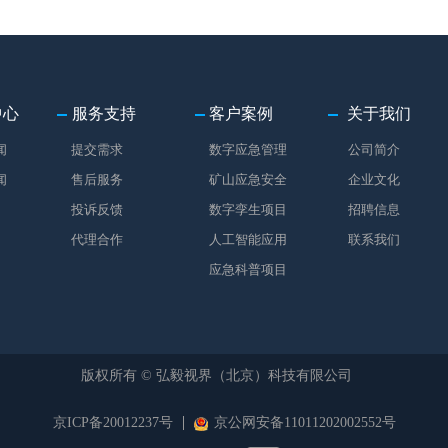
中心
服务支持
客户案例
关于我们
闻
提交需求
数字应急管理
公司简介
闻
售后服务
矿山应急安全
企业文化
投诉反馈
数字孪生项目
招聘信息
代理合作
人工智能应用
联系我们
应急科普项目
版权所有 ©
弘毅视界（北京）科技有限公司
京ICP备20012237号
京公网安备11011202002552号