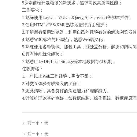
5探索前端开发领域的新技术，追求高效高质高性能；
工作要求：
1.熟练使用LayUI，VUE，JQuery,Ajax，echart等脚本插件；
2.使用HTML/CSS/XML熟练地进行页面维护；
3.了解所有常用浏览器，利用自己的经验有效的解决浏览器
4.熟悉W3C标准与ES规范，熟悉Web语义化；
5.熟练使用各种调试、抓包工具，能独立分析、解决和归纳
6.具有性能优化经验；
7.熟悉IndexDB,LocalStorage等本地数据存储机制。
任职资格：
1.一年以上Web工作经验，男女不限；
2.对交互体验有较深入的了解；
3.思路清晰，具备良好的沟通能力和理解能力。
4.计算机理论基础良好，如数据结构、操作系统、数据库原
前一个：
无
ꂃ
后一个：
无
ꁹ