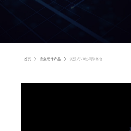
首页
ꄲ
应急硬件产品
ꄲ
沉浸式VR协同训练台