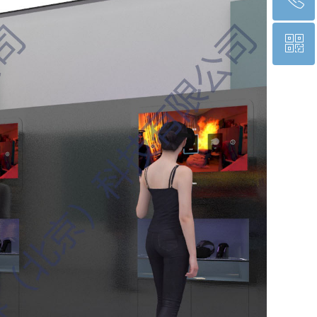
ꀥ
010-81511748
公众号二维码