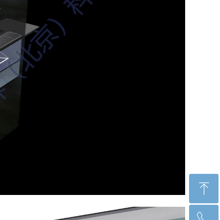
ꁸ
ꂅ
回到顶部