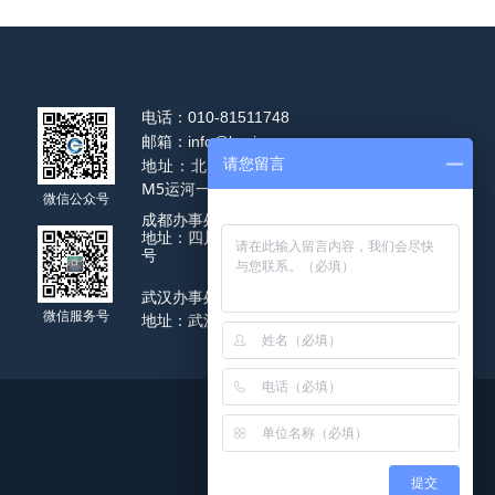
电话：
010-81511748
邮箱：
info@hysj-vr.com
地址：北京市通州区通州区运河园路
请您留言
M5运河一号3号楼7层
微信公众号
成都办事处
地址：四川省成都市天府大道北段1700
号
武汉办事处
微信服务号
地址：武汉洪山区书城路170号
提交