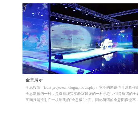
的消防科普沉浸式体验科普产品，满足家庭防火、隐患检查、校园防
科普、办公室及工厂防火知识科普需求，为全民参与，实现消防社会
提供有力的可视化技术工具。欢迎来电话咨询010-81511748。
全息展示
全息投影（front-projected holographic display）宽泛的来说也可以算作
全息影像的一种，是虚拟现实实验室建设的一种形态，但是所谓的全
画面只是投射在一块透明的“全息板”上面。因此所谓的全息图像也不
是一个平面而非立体图像。这是最广泛使用的全息技术，目前全息显
介质主要有全息膜、纱幕、雾幕等。观看者通过透明显示介质行成的
示错觉达到虚拟仿真显示的目的。