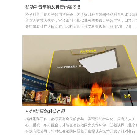
移动科普车辆及科普内容装备
移动科普车辆及科普内容装备，为了提升科普效果移动科普相比传统
普馆具有较大优势，宣传部门可根据业务需要设计科普内容，日常开
走街串巷让广大民众在小区附近即可接受科普教育，利用VR、AR、
视化交互设备等形象逼真的模拟科普教育内容，尤其是应急科普、消
科普等内容，寓教于乐、科普下乡；广泛提升大众科普意识，间接降
灾害损失，，维护人民生命财产安全。
VR消防应急科普产品
搞好消防工作，必须要有全民的参与，实现消防社会化。只有人人关
心、重视，各方配合，才能更有效地同火灾作斗争，弘毅视界（北京
科技有限公司，针对社会消防问题基于虚拟现实技术开发了针对各行