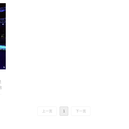
火
应用与非物质文化传承展示等文科类虚拟仿真实验室项目，如地方剧、
化
秦腔、京剧、晋剧、黄梅戏等虚拟仿真实验室建设，亦可用于静态物品
展示如文物的数字化现实、非物质文化传承等虚拟现实实验室的建设应
用
是
息
过
示
显
上一页
1
下一页