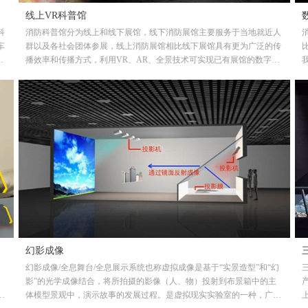
线上VR科普馆
科
消防科普馆分为线上和线下展馆，线下消防展馆主要服务于当地就近人
车
群以及各社会团体参展，线上消防展馆相比线下展馆具有更为广泛的传
可
播效率和传播方式，利用VR、AR、全景技术可实现已有展馆的数字化
防
展现，也可以虚拟制作现实中不存在的VR展馆，用于科普消防知识，
低
内容可嵌入音视频、动画、互动性强寓教于乐的内容，丰富我国应急科
普体系内容的建设。
幻影成像
幻影成像/全息舞台/全息展示系统也称虚拟成像是基于“实景造型”和“幻
）
影”的光学成像结合，将所拍摄的影像（人、物）投射到布景箱中的主
业
体模型景观中，演示故事的发展过程。是虚拟现实实验室的一种，广泛