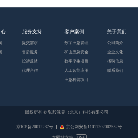
中心
服务支持
客户案例
关于我们
闻
提交需求
数字应急管理
公司简介
闻
售后服务
矿山应急安全
企业文化
投诉反馈
数字孪生项目
招聘信息
代理合作
人工智能应用
联系我们
应急科普项目
版权所有 ©
弘毅视界（北京）科技有限公司
京ICP备20012237号
京公网安备11011202002552号
本网站支持
IPv6