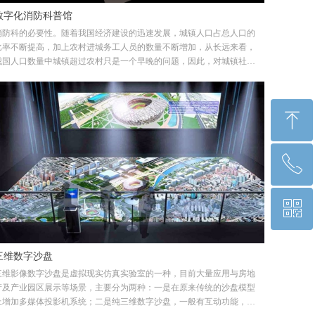
数字化消防科普馆
消防科的必要性。随着我国经济建设的迅速发展，城镇人口占总人口的
比率不断提高，加上农村进城务工人员的数量不断增加，从长远来看，
我国人口数量中城镇超过农村只是一个早晚的问题，因此，对城镇社区
居民进行消防科普宣传教育时，要充分利用当地的消防科普教育基地和
开放的消防站，让居民亲身体验消防；要特别关注老人、幼儿、残障人
员和外来务工人员等火灾高危群体。弘毅视界专业承建数字消防科普
ꁸ
馆，告别传统的装修装饰展馆、利用数字化技术（VR、AR、MR）实
现一馆多用，内容实时更新、展馆运维等一体化解决方案
ꂅ
回到顶部
ꀥ
010-81511748
公众号二维码
三维数字沙盘
三维影像数字沙盘是虚拟现实仿真实验室的一种，目前大量应用与房地
产及产业园区展示等场景，主要分为两种：一是在原来传统的沙盘模型
上增加多媒体投影机系统；二是纯三维数字沙盘，一般有互动功能，投